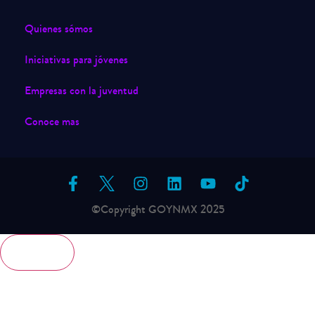
Quienes sómos
Iniciativas para jóvenes
Empresas con la juventud
Conoce mas
©Copyright GOYNMX 2025