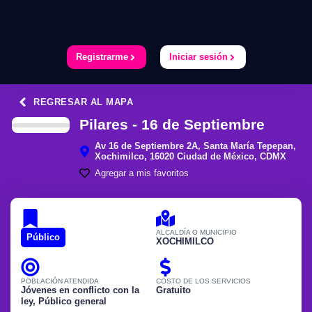
Registrarme
Iniciar sesión
REGRESAR AL MAPA
Pilares - 16 de Septiembre
Av 16 de Septiembre 2A, Santa María Tepepan,
Xochimilco, 16020 Ciudad de México, CDMX
Agregar a mis favoritos
ALCALDÍA O MUNICIPIO
Público
XOCHIMILCO
POBLACIÓN ATENDIDA
COSTO DE LOS SERVICIOS
Jóvenes en conflicto con la
Gratuito
ley
,
Público general