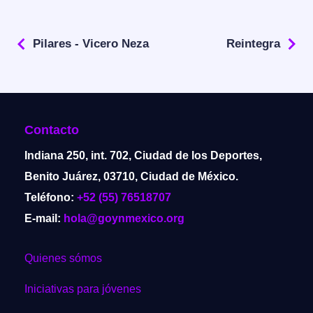
Pilares - Vicero Neza
Reintegra
Contacto
Indiana 250, int. 702, Ciudad de los Deportes,
Benito Juárez, 03710, Ciudad de México.
Teléfono:
+52 (55) 76518707
E-mail:
hola@goynmexico.org
Quienes sómos
Iniciativas para jóvenes