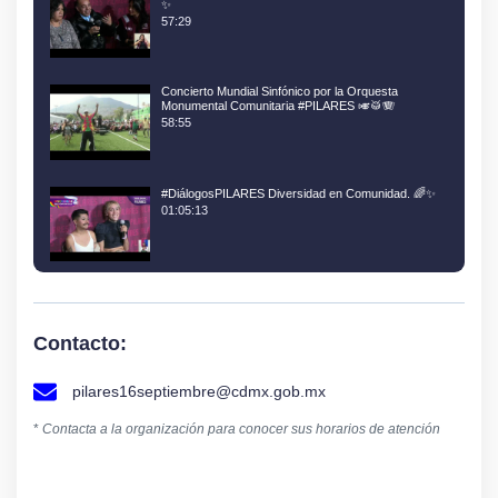
✨
57:29
Concierto Mundial Sinfónico por la Orquesta
Monumental Comunitaria #PILARES 🎺🥁🪗
58:55
#DiálogosPILARES Diversidad en Comunidad. 🌈✨
01:05:13
Contacto:
pilares16septiembre@cdmx.gob.mx
*
Contacta a la organización para conocer sus horarios de atención