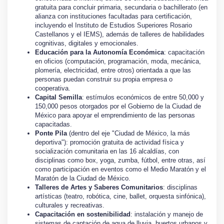
gratuita para concluir primaria, secundaria o bachillerato (en
alianza con instituciones facultadas para certificación,
incluyendo el Instituto de Estudios Superiores Rosario
Castellanos y el IEMS), además de talleres de habilidades
cognitivas, digitales y emocionales.
Educación para la Autonomía Económica
: capacitación
en oficios (computación, programación, moda, mecánica,
plomería, electricidad, entre otros) orientada a que las
personas puedan construir su propia empresa o
cooperativa.
Capital Semilla
: estímulos económicos de entre 50,000 y
150,000 pesos otorgados por el Gobierno de la Ciudad de
México para apoyar el emprendimiento de las personas
capacitadas.
Ponte Pila
(dentro del eje "Ciudad de México, la más
deportiva"): promoción gratuita de actividad física y
socialización comunitaria en las 16 alcaldías, con
disciplinas como box, yoga, zumba, fútbol, entre otras, así
como participación en eventos como el Medio Maratón y el
Maratón de la Ciudad de México.
Talleres de Artes y Saberes Comunitarios
: disciplinas
artísticas (teatro, robótica, cine, ballet, orquesta sinfónica),
culturales y recreativas.
Capacitación en sostenibilidad
: instalación y manejo de
sistemas de captación de agua de lluvia, huertos urbanos y