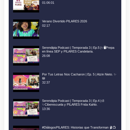
01:06:01
Verano Divertido PILARES 2026
02:17
Serendipia Podcast | Temporada 3 | Ep.5 |✨🖥️Prepa
en línea SEP y PILARES Candelaria.
26:08
Por Tus Letras Nos Cacharon | Ep. 5 | Atzin Nieto. ✨
📖
32:37
Serendipia Podcast | Temporada 3 | Ep.4 |🎨
✨Ciberescuela y PILARES Frida Kahlo.
13:36
#DiálogosPILARES: Historias que Transforman 🩰📺