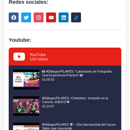
Redes sociales:
Youtube:
YouTube
1
/10
videos
📸 #DiálogosPILARES: "Laboratorio de Fotografía:
Una Experiencia Práctica" 📸
01:05:53
#DiálogosPILARES: Chintololos: Inclusión en la
Cancha 🫱🏼‍🫲🏻⚽
01:10:07
#DiálogosPILARES 🍫✨ Día Internacional del Cacao:
Sabor que trasciende