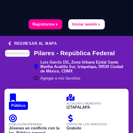
Registrarme
Iniciar sesión
REGRESAR AL MAPA
Pilares - República Federal
Luis García 151, Zona Urbana Ejidal Santa
Martha Acatitla Sur, Iztapalapa, 09530 Ciudad
de México, CDMX
Agregar a mis favoritos
ALCALDÍA O MUNICIPIO
Público
IZTAPALAPA
POBLACIÓN ATENDIDA
COSTO DE LOS SERVICIOS
Jóvenes en conflicto con la
Gratuito
ley
,
Público general