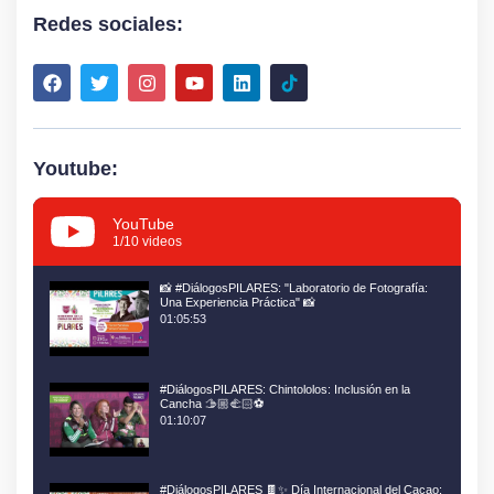
Redes sociales:
Youtube:
YouTube
1
/10
videos
📸 #DiálogosPILARES: "Laboratorio de Fotografía:
Una Experiencia Práctica" 📸
01:05:53
#DiálogosPILARES: Chintololos: Inclusión en la
Cancha 🫱🏼‍🫲🏻⚽
01:10:07
#DiálogosPILARES 🍫✨ Día Internacional del Cacao: