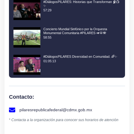
#DiálogosPILARES: Historias que Transforman 🩰📺
✨
57:29
Concierto Mundial Sinfónico por la Orquesta
Monumental Comunitaria #PILARES 🎺🥁🪗
58:55
#DiálogosPILARES Diversidad en Comunidad. 🌈✨
01:05:13
Contacto:
pilaresrepublicafederal@cdmx.gob.mx
*
Contacta a la organización para conocer sus horarios de atención