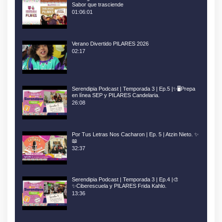
Sabor que trasciende
01:06:01
Verano Divertido PILARES 2026
02:17
Serendipia Podcast | Temporada 3 | Ep.5 |✨🖥️Prepa
en línea SEP y PILARES Candelaria.
26:08
Por Tus Letras Nos Cacharon | Ep. 5 | Atzin Nieto. ✨
📖
32:37
Serendipia Podcast | Temporada 3 | Ep.4 |🎨
✨Ciberescuela y PILARES Frida Kahlo.
13:36