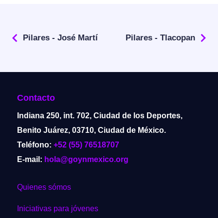
Pilares - José Martí
Pilares - Tlacopan
Contacto
Indiana 250, int. 702, Ciudad de los Deportes,
Benito Juárez, 03710, Ciudad de México.
Teléfono:
+52 (55) 76518707
E-mail:
hola@goynmexico.org
Quienes sómos
Iniciativas para jóvenes